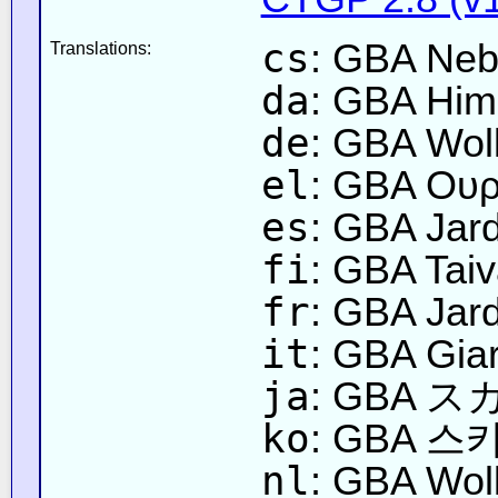
cs
: GBA Neb
Translations:
da
: GBA Hi
de
: GBA Wol
el
: GBA Ουρ
es
: GBA Jard
fi
: GBA Tai
fr
: GBA Jard
it
: GBA Gia
ja
: GBA 
ko
: GBA 
nl
: GBA Wol